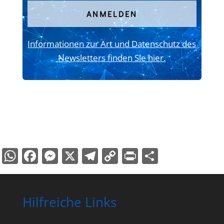
ANMELDEN
Informationen zur Art und Datenschutz des
Newsletters finden Sie hier.
WhatsApp
Facebook
Messenger
X
Telegram
Copy
PrintFriend
Teilen
Link
Hilfreiche Links