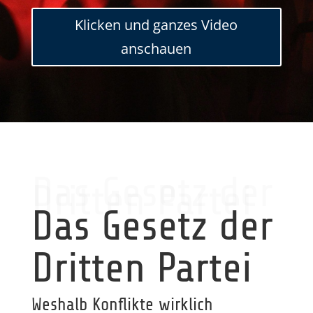
Klicken und ganzes Video
anschauen
Das Gesetz der
Dritten Partei
Das Gesetz der
Dritten Partei
Weshalb Konflikte wirklich