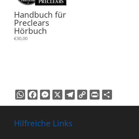
Handbuch für
Preclears
Hörbuch
€
30,00
WhatsApp
Facebook
Messenger
X
Telegram
Copy
PrintFri
Teile
Link
Hilfreiche Links